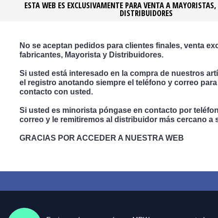
ESTA WEB ES EXCLUSIVAMENTE PARA VENTA A MAYORISTAS,
Medidas en mm Largo x Ancho x Alto
DISTRIBUIDORES
Colores
Transparente TRA ...
Hielo HIL ...
Blanco Brillo BLB ...
No se aceptan pedidos para clientes finales, venta ex
Negro Brillo NEB ...
Blanco Mate BLM ...
fabricantes, Mayorista y Distribuidores.
Negro Mate NEM ...
Si usted está interesado en la compra de nuestros artí
el registro anotando siempre el teléfono y correo par
contacto con usted.
Opiniones (0)
Si usted es minorista póngase en contacto por teléfo
Video
correo y le remitiremos al distribuidor más cercano a 
No hay opiniones para este producto.
GRACIAS POR ACCEDER A NUESTRA WEB
Escribe opinión
Inicia Sesión
registrate
Por favor
o
para opinar