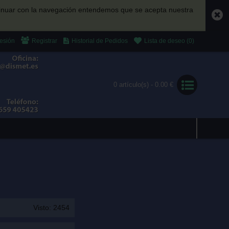
ontinuar con la navegación entendemos que se acepta nuestra
Sesión
Registrar
Historial de Pedidos
Lista de deseo (
0
)
0 artículo(s) - 0.00 €
Visto: 2454