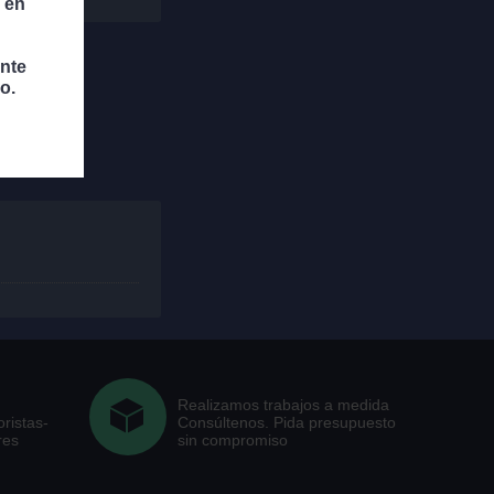
 en
ante
o.
Realizamos trabajos a medida
ristas-
Consúltenos. Pida presupuesto
res
sin compromiso