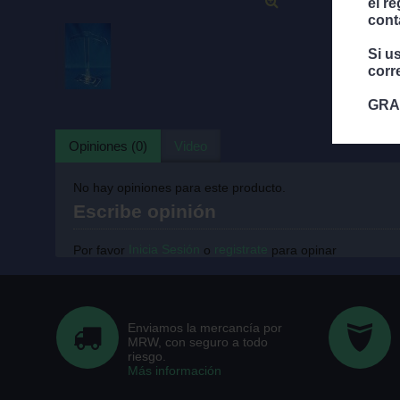
el r
cont
Si u
corr
GRA
Opiniones (0)
Video
No hay opiniones para este producto.
Escribe opinión
Inicia Sesión
registrate
Por favor
o
para opinar
Enviamos la mercancía por
MRW, con seguro a todo
riesgo.
Más información