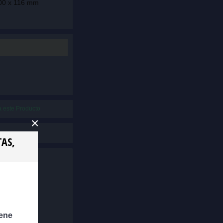
00 x 116 mm
 este Producto
×
TAS,
buidores
lene