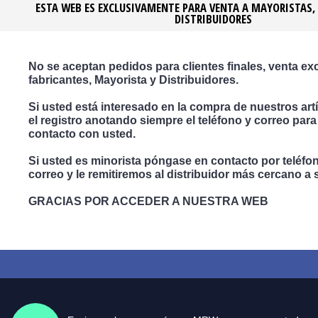
ESTA WEB ES EXCLUSIVAMENTE PARA VENTA A MAYORISTAS,
Medidas en mm Largo x Ancho x Alto
DISTRIBUIDORES
Colores
Transparente TRA ...
Hielo HIL ...
Blanco Brillo BLB ...
No se aceptan pedidos para clientes finales, venta ex
Negro Brillo NEB ...
Blanco Mate BLM ...
fabricantes, Mayorista y Distribuidores.
Negro Mate NEM ...
Si usted está interesado en la compra de nuestros artí
el registro anotando siempre el teléfono y correo par
contacto con usted.
Opiniones (0)
Si usted es minorista póngase en contacto por teléfo
Video
correo y le remitiremos al distribuidor más cercano a 
No hay opiniones para este producto.
GRACIAS POR ACCEDER A NUESTRA WEB
Escribe opinión
Inicia Sesión
registrate
Por favor
o
para opinar