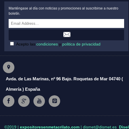
Manténgase al día con noticias y promociones al suscribirse a nuestro
boletín.
Acepto las
condiciones
y
politica de privacidad
Avda. de Las Marinas, nº 96 Bajo. Roquetas de Mar 04740 (
Almería ) España
©2019 |
expositoresenmetacrilato.com
| dismet@dismet.es
Dise