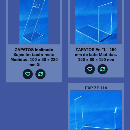
ZAPATOS Inclinado
ZAPATOS En "L" 150
Sujeción tacón recto
mm de lado Medidas:
Medidas: 100 x 80 x 220
150 x 80 x 150 mm
mm G
EXP ZP 114