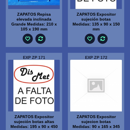
ZAPATOS Repisa
ZAPATOS Expositor
elevada inclinada
sujeción botas
Grande Medidas: 210 x
Medidas: 135 x 90 x 150
105 x 190 mm
mm
EXP ZP 171
EXP ZP 172
ZAPATOS Expositor
ZAPATOS Expositor
sujeción botas altas
sujecion botas
Medidas: 195 x 90 x 450
Medidas: 90 x 165 x 345