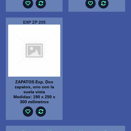
EXP ZP 205
ZAPATOS Exp. Dos
zapatos, uno con la
suela vista
Medidas: 190 x 250 x
300 milímetros