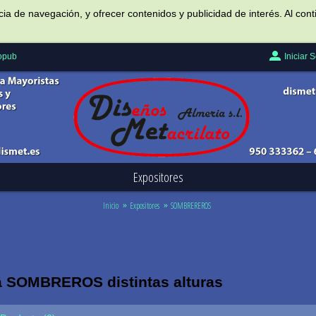
ncia de navegación, y ofrecer contenidos y publicidad de interés. Al c
Iniciar 
Popub
Expositores
Inicio
Expositores
SOMBREREROS
a SOMBREROS distintas alturas