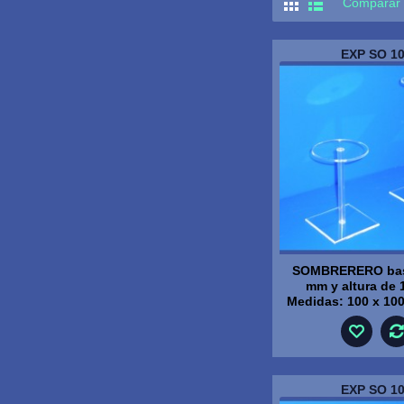
Comparar 
EXP SO 1
SOMBRERERO bas
mm y altura de
Medidas: 100 x 10
EXP SO 1