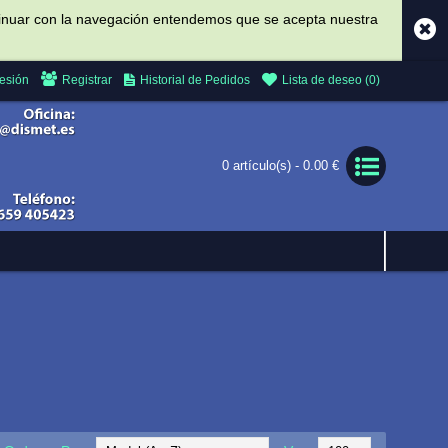
ontinuar con la navegación entendemos que se acepta nuestra
Sesión
Registrar
Historial de Pedidos
Lista de deseo (
0
)
0 artículo(s) - 0.00 €