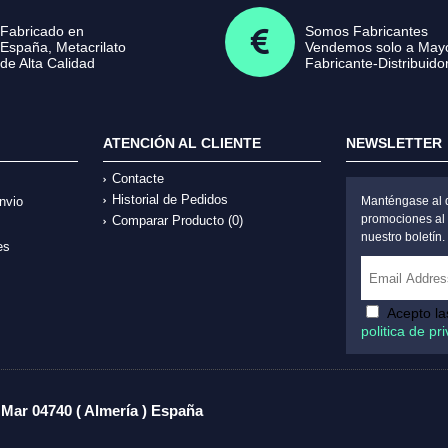
Fabricado en
Somos Fabricantes
España, Metacrilato
Vendemos solo a Mayo
de Alta Calidad
Fabricante-Distribuido
ATENCIÓN AL CLIENTE
NEWSLETTER
Contacte
Historial de Pedidos
nvio
Manténgase al d
promociones al 
Comparar Producto (
0
)
nuestro boletín.
es
Acepto l
politica de pr
 Mar 04740 ( Almería ) España