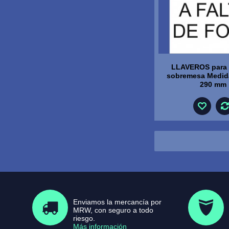
LLAVEROS para 
sobremesa Medida
290 mm
Enviamos la mercancía por
MRW, con seguro a todo
riesgo.
Más información