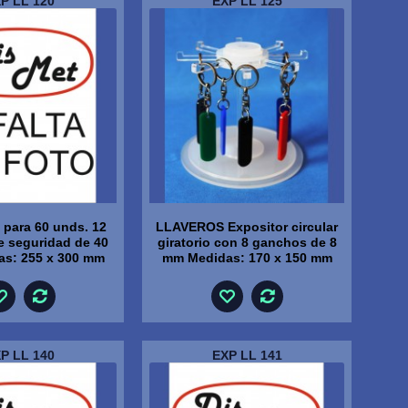
P LL 120
EXP LL 125
para 60 unds. 12
LLAVEROS Expositor circular
 seguridad de 40
giratorio con 8 ganchos de 8
s: 255 x 300 mm
mm Medidas: 170 x 150 mm
P LL 140
EXP LL 141