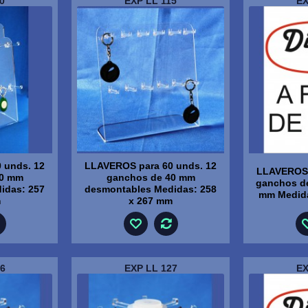
0
EXP LL 115
EX
 unds. 12
LLAVEROS para 60 unds. 12
LLAVEROS 
40 mm
ganchos de 40 mm
ganchos de
idas: 257
desmontables Medidas: 258
mm Medida
m
x 267 mm
6
EXP LL 127
EX