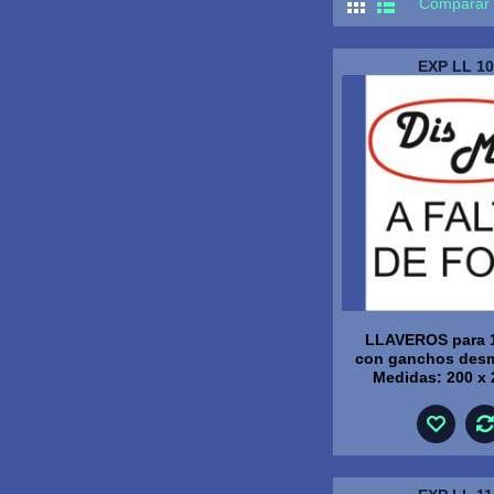
Comparar 
EXP LL 10
LLAVEROS para 
con ganchos des
Medidas: 200 x