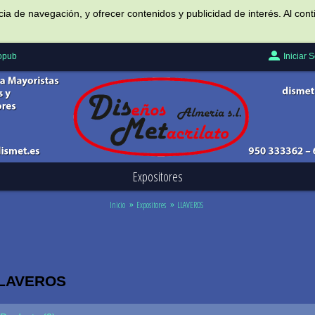
ncia de navegación, y ofrecer contenidos y publicidad de interés. Al c
Iniciar 
Popub
Expositores
Inicio
Expositores
LLAVEROS
 LLAVEROS