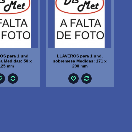
OS para 1 und
LLAVEROS para 1 und.
a Medidas: 50 x
sobremesa Medidas: 171 x
125 mm
290 mm