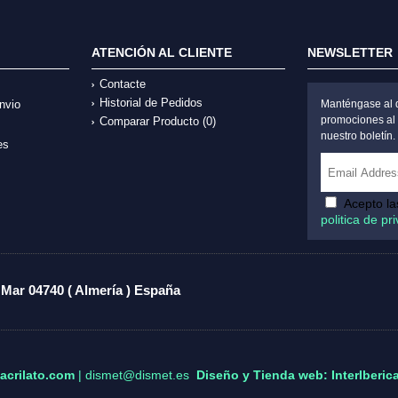
ATENCIÓN AL CLIENTE
NEWSLETTER
Contacte
Historial de Pedidos
nvio
Manténgase al d
promociones al 
Comparar Producto (
0
)
nuestro boletín.
es
Acepto l
politica de pr
 Mar 04740 ( Almería ) España
acrilato.com
| dismet@dismet.es
Diseño y Tienda web: InterIberic