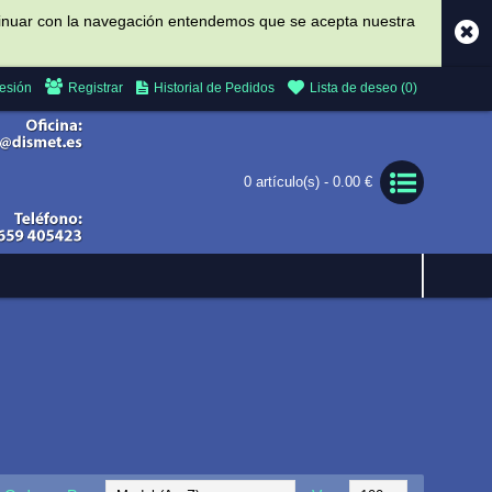
ontinuar con la navegación entendemos que se acepta nuestra
Sesión
Registrar
Historial de Pedidos
Lista de deseo (
0
)
0 artículo(s) - 0.00 €