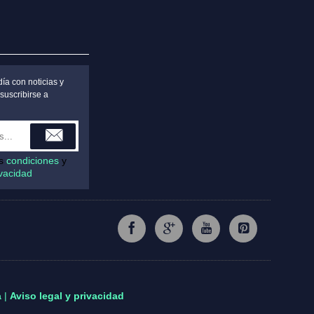
ía con noticias y
suscribirse a
as
condiciones
y
ivacidad
a
|
Aviso legal y privacidad