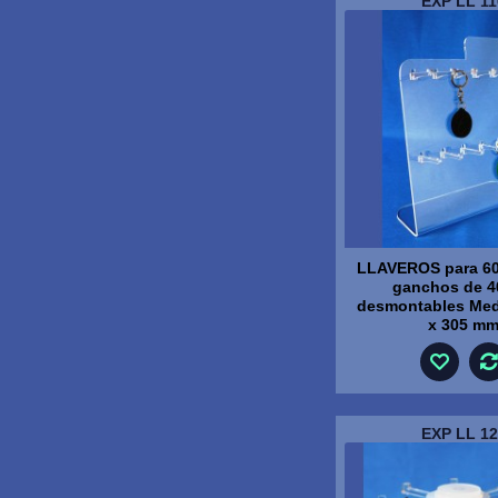
EXP LL 11
LLAVEROS para 60
ganchos de 
desmontables Med
x 305 m
EXP LL 12