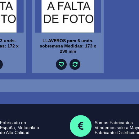
3 unds.
LLAVEROS para 6 unds.
s: 172 x
sobremesa Medidas: 173 x
290 mm
Fabricado en
Somos Fabricantes
España, Metacrilato
Vendemos solo a Mayo
de Alta Calidad
Fabricante-Distribuido