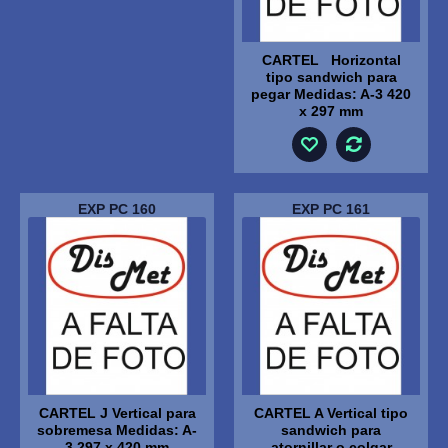
CARTEL Horizontal
tipo sandwich para
pegar Medidas: A-3 420
x 297 mm
EXP PC 160
EXP PC 161
CARTEL J Vertical para
CARTEL A Vertical tipo
sobremesa Medidas: A-
sandwich para
3 297 x 420 mm
atornillar o colgar