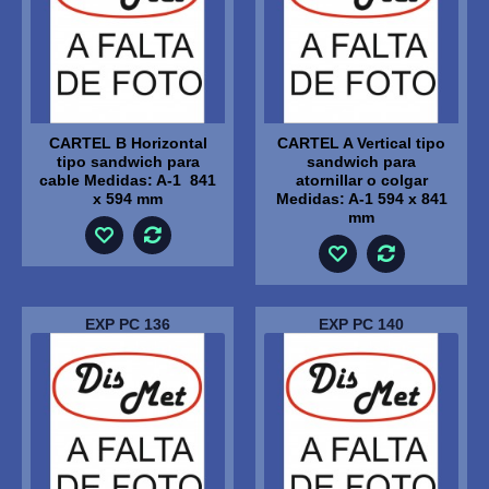
CARTEL B Horizontal
CARTEL A Vertical tipo
tipo sandwich para
sandwich para
cable Medidas: A-1 841
atornillar o colgar
x 594 mm
Medidas: A-1 594 x 841
mm
EXP PC 136
EXP PC 140