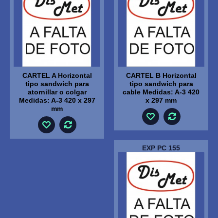
CARTEL A Horizontal
CARTEL B Horizontal
tipo sandwich para
tipo sandwich para
atornillar o colgar
cable Medidas: A-3 420
Medidas: A-3 420 x 297
x 297 mm
mm
EXP PC 155