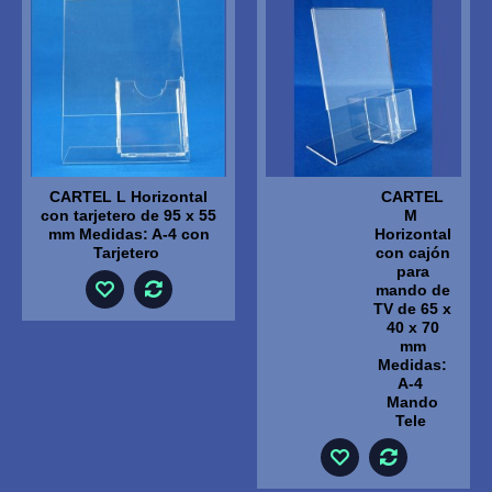
CARTEL L Horizontal
CARTEL
con tarjetero de 95 x 55
M
mm Medidas: A-4 con
Horizontal
Tarjetero
con cajón
para
mando de
TV de 65 x
40 x 70
mm
Medidas:
A-4
Mando
Tele