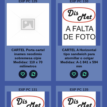
EXP PC 129
EXP PC 130
CARTEL Porta cartel
CARTEL A Horizontal
inames neodimio
tipo sandwich para
sobremesa c/pie
atornillar o colgar
Medidas: 110 x 70
Medidas: A-1 841 x 594
milímetros
mm
EXP PC 131
EXP PC 135