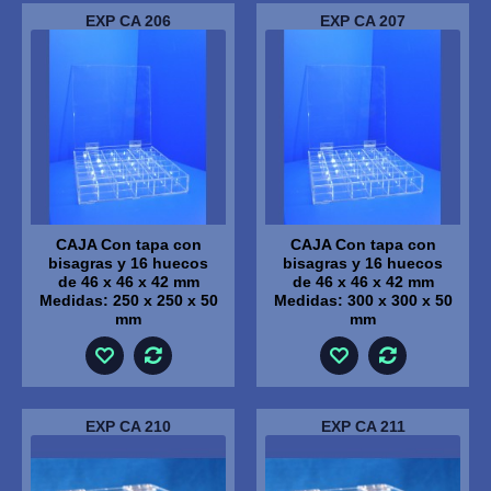
EXP CA 206
EXP CA 207
CAJA Con tapa con
CAJA Con tapa con
bisagras y 16 huecos
bisagras y 16 huecos
de 46 x 46 x 42 mm
de 46 x 46 x 42 mm
Medidas: 250 x 250 x 50
Medidas: 300 x 300 x 50
mm
mm
EXP CA 210
EXP CA 211