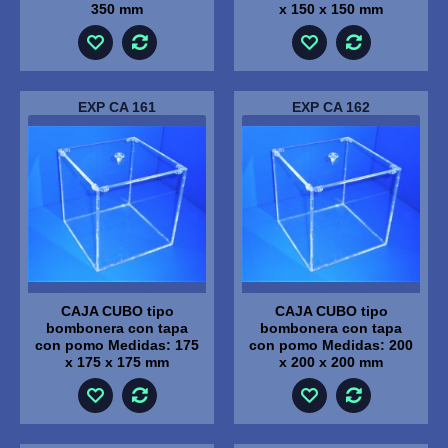
350 mm
x 150 x 150 mm
EXP CA 161
EXP CA 162
CAJA CUBO tipo
CAJA CUBO tipo
bombonera con tapa
bombonera con tapa
con pomo Medidas: 175
con pomo Medidas: 200
x 175 x 175 mm
x 200 x 200 mm