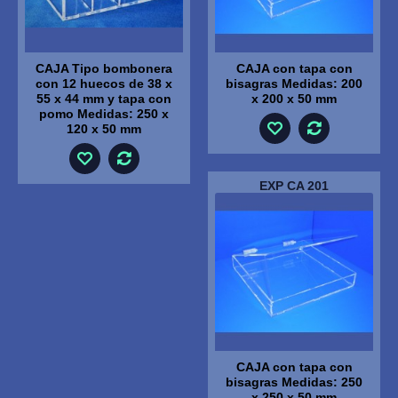
CAJA Tipo bombonera
CAJA con tapa con
con 12 huecos de 38 x
bisagras Medidas: 200
55 x 44 mm y tapa con
x 200 x 50 mm
pomo Medidas: 250 x
120 x 50 mm
EXP CA 201
CAJA con tapa con
bisagras Medidas: 250
x 250 x 50 mm