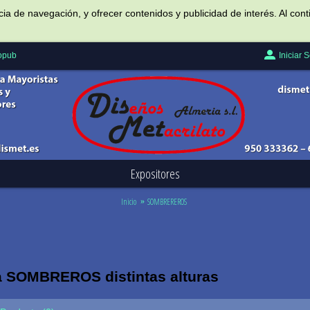
ncia de navegación, y ofrecer contenidos y publicidad de interés. Al c
Iniciar 
Popub
Expositores
Inicio
SOMBREREROS
a SOMBREROS distintas alturas