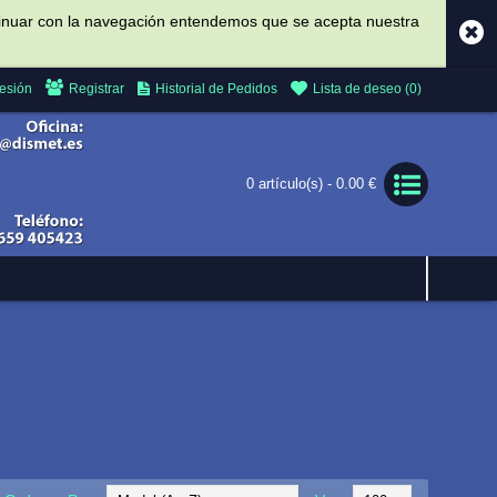
ontinuar con la navegación entendemos que se acepta nuestra
Sesión
Registrar
Historial de Pedidos
Lista de deseo (
0
)
0 artículo(s) - 0.00 €