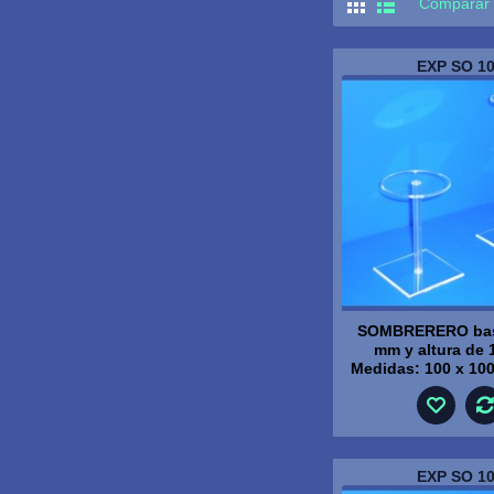
Comparar 
EXP SO 1
SOMBRERERO bas
mm y altura de
Medidas: 100 x 10
EXP SO 1