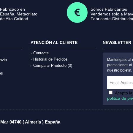
Fabricado en
Somos Fabricantes
España, Metacrilato
Vendemos solo a Mayo
de Alta Calidad
Fabricante-Distribuido
ATENCIÓN AL CLIENTE
NEWSLETTER
Contacte
Historial de Pedidos
nvio
Manténgase al d
promociones al 
Comparar Producto (
0
)
nuestro boletín.
es
Acepto l
politica de pr
 Mar 04740 ( Almería ) España