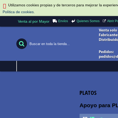
Utilizamos cookies propias y de terceros para mejorar la experie
Política de cookies
.
Envíos
Quienes Somos
Venta al por Mayor
Abrir 
PLATOS
Apoyo para P