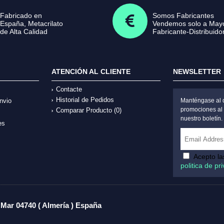
Fabricado en
Somos Fabricantes
España, Metacrilato
Vendemos solo a Mayo
de Alta Calidad
Fabricante-Distribuido
ATENCIÓN AL CLIENTE
NEWSLETTER
Contacte
Historial de Pedidos
nvio
Manténgase al d
promociones al 
Comparar Producto (
0
)
nuestro boletín.
es
Acepto l
politica de pr
 Mar 04740 ( Almería ) España