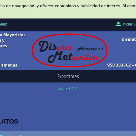
ncia de navegación, y ofrecer contenidos y publicidad de interés. Al c
Iniciar 
Popub
Expositores
Inicio
PLATOS
LATOS