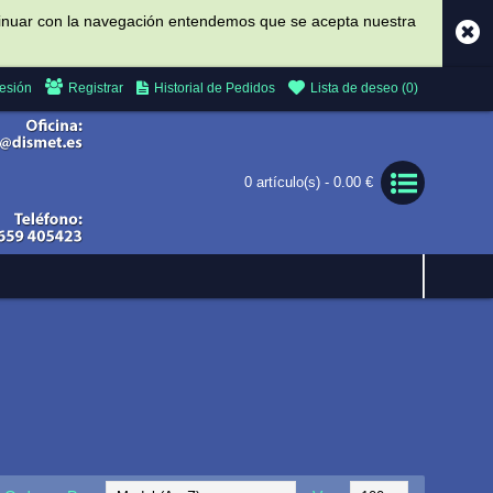
ontinuar con la navegación entendemos que se acepta nuestra
Sesión
Registrar
Historial de Pedidos
Lista de deseo (
0
)
0 artículo(s) - 0.00 €