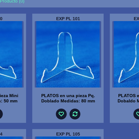
Producto (0)
0
EXP PL 101
EX
eza Mini
PLATOS en una pieza Pq.
PLATOS e
s: 50 mm
Doblado Medidas: 80 mm
Dobaldo 
4
EXP PL 105