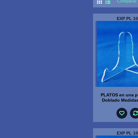
Comparar 
EXP PL 10
PLATOS en una pi
Doblado Medida
EXP PL 10